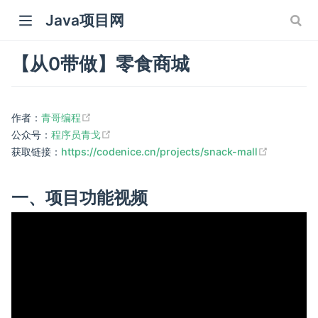
Java项目网
【从0带做】零食商城
(opens new window)
作者：
青哥编程
(opens new window)
公众号：
程序员青戈
(opens n
获取链接：
https://codenice.cn/projects/snack-mall
 window)
 window)
一、项目功能视频