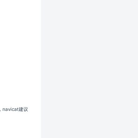
ndow)
navicat建议