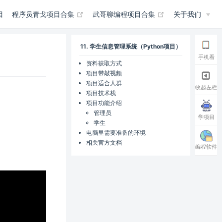
(opens new window)
(opens new win
目
程序员青戈项目合集
武哥聊编程项目合集
关于我们
11. 学生信息管理系统（Python项目）
手机看
资料获取方式
项目带敲视频
项目适合人群
收起左栏
项目技术栈
项目功能介绍
管理员
学项目
学生
电脑里需要准备的环境
相关官方文档
编程软件