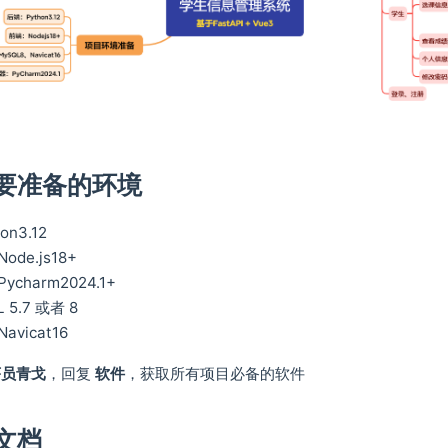
要准备的环境
n3.12
de.js18+
harm2024.1+
5.7 或者 8
vicat16
序员青戈
，回复
软件
，获取所有项目必备的软件
文档