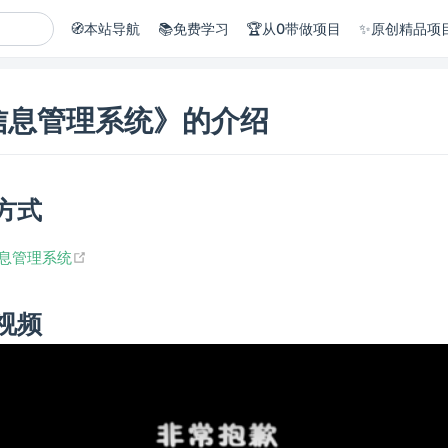
🧭本站导航
📚免费学习
🏆从0带做项目
✨原创精品项
信息管理系统》的介绍
方式
(opens new window)
息管理系统
视频