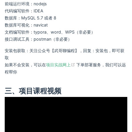
前端运行环境：nodejs
代码编写软件：IDEA
数据库：MySQL 5.7 或者 8
数据库可视化：navicat
文档编写软件：typora、word、WPS（非必要）
接口调试工具：postman（非必要）
安装包获取：关注公众号【武哥聊编程】，回复：安装包，即可获
取
(opens new window)
如果不会安装，可以在
项目实战网上
下单部署服务，我们可以远
程帮你
三、项目课程视频