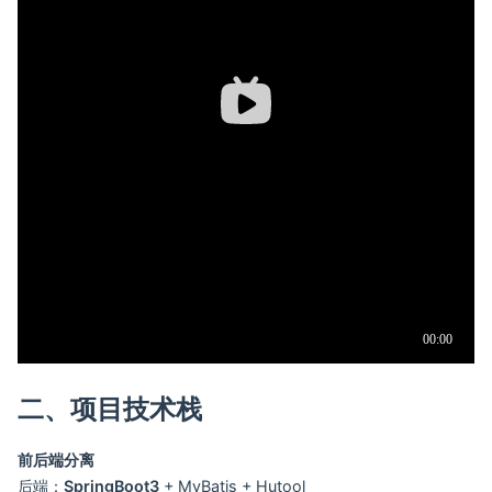
二、项目技术栈
前后端分离
后端：
SpringBoot3
+ MyBatis + Hutool